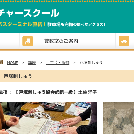
HOME
>
講座
>
手工芸・服飾
>
戸塚刺しゅう
戸塚刺しゅう
講師 ：
【 戸塚刺しゅう協会師範一級 】土佐 洋子