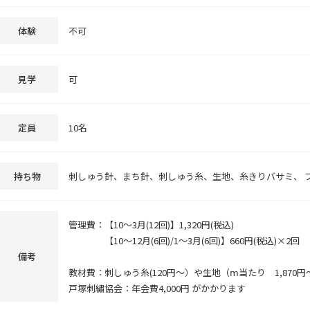
体験
不可
見学
可
定員
10名
持ち物
刺しゅう針、まち針、刺しゅう糸、生地、糸きりバサミ、 フ
管理費：【10～3月(12回)】1,320円(税込)
【10～12月(6回)/1～3月(6回)】660円(税込)×2回
備考
教材費：刺しゅう糸(120円～）や生地（ⅿ当たり 1,87
戸塚刺繡協会：年会費4,000円 がかかります