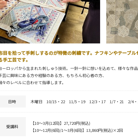
布目を拾って手刺しするのが特徴の刺繍です。ナフキンやテーブル
る手工芸です。
ヨーロッパから生まれた刺しゅう技術。一針一針に想いを込めて、様々な作品
手芸に興味にある方や経験のある方、もちろん初心者の方、
個々のレベルに合わせて指導します。
日時
木曜日 10/15・22 11/5・19 12/3・17 1/7・21 2/4・1
【10～3月(12回)】27,720円(税込)
受講料
【10～12月(6回)/1～3月(6回)】13,860円(税込)×2回