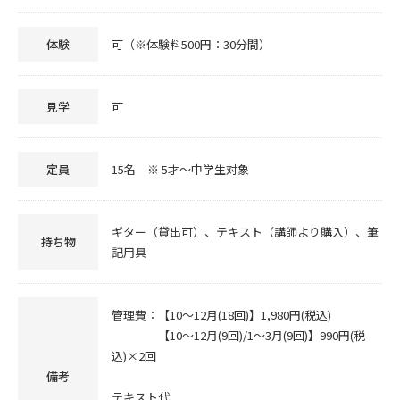
体験
可（※体験料500円：30分間）
見学
可
定員
15名 ※ 5才～中学生対象
ギター（貸出可）、テキスト（講師より購入）、筆
持ち物
記用具
管理費：【10～12月(18回)】1,980円(税込)
【10～12月(9回)/1～3月(9回)】990円(税
込)×2回
備考
テキスト代