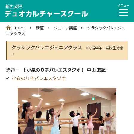
HOME
>
講座
>
ジュニア講座
>
クラシックバレエジュ
ニアクラス
クラシックバレエジュニアクラス
＜小学4年～高校生対象
＞
講師 ：
【 小泉のり子バレエスタジオ 】 中山 友紀
小泉のり子バレエスタジオ