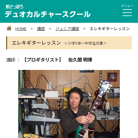
HOME
>
講座
>
ジュニア講座
>
エレキギターレッスン
エレキギターレッスン
＜小学5年～中学生対象＞
講師 ：
【プロギタリスト】 佐久間 明博