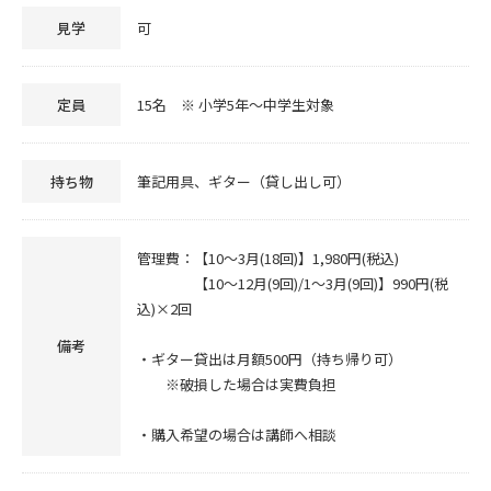
見学
可
定員
15名 ※ 小学5年～中学生対象
持ち物
筆記用具、ギター（貸し出し可）
管理費：【10～3月(18回)】1,980円(税込)
【10～12月(9回)/1～3月(9回)】990円(税
込)×2回
備考
・ギター貸出は月額500円（持ち帰り可）
※破損した場合は実費負担
・購入希望の場合は講師へ相談