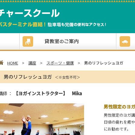
HOME
>
講座
>
スポーツ・健康
>
男のリフレッシュヨガ
男のリフレッシュヨガ
＜※女性不可＞
講師 ：
【ヨガインストラクター】 Mika
男性限定のヨ
男性限定のヨガ講
日頃の疲れを癒や
にお勧めです。