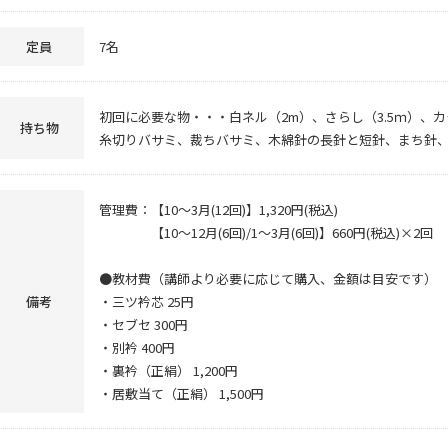
定員
7名
初回に必要な物・・・白ネル（2m）、さらし（3.5ｍ）、
持ち物
糸切りバサミ、裁ちバサミ、木綿針の長針と短針、まち針
管理費：【10～3月(12回)】1,320円(税込)
【10～12月(6回)/1～3月(6回)】660円(税込)×2回
●教材費（講師より必要に応じて購入、金額は目安です）
備考
・三ツ衿芯 25円
・セブセ 300円
・別衿 400円
・裏衿（正絹） 1,200円
・居敷当て（正絹） 1,500円