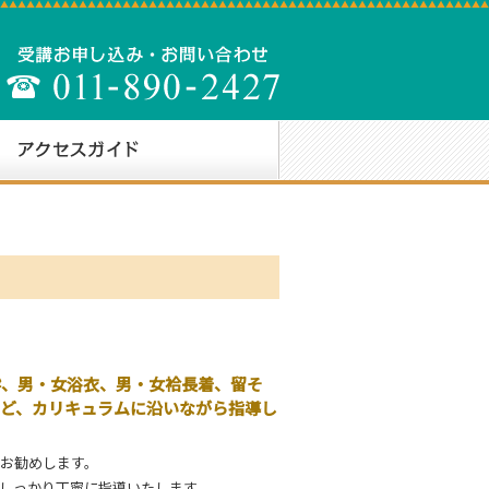
袢、男・女浴衣、男・女袷長着、留そ
など、カリキュラムに沿いながら指導し
お勧めします。
しっかり丁寧に指導いたします。