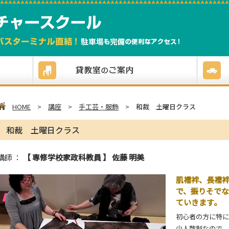
HOME
>
講座
>
手工芸・服飾
>
和裁 土曜日クラス
和裁 土曜日クラス
講師 ：
【 専修学校家政科教員 】 佐藤 明美
肌襦袢、長襦
で、振りそで
ていきます。
初心者の方に特に
少人数制なので、