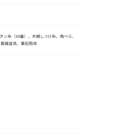
カタン糸（30番）、木綿しつけ糸、角べら、
、裁縫道具、筆記用具