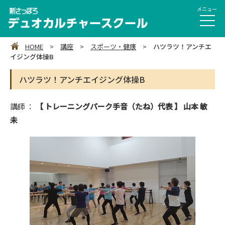
HOME
>
講座
>
スポーツ・健康
>
ハツラツ！アンチエ
イジング体操B
ハツラツ！アンチエイジング体操B
講師 ：
【 トレーニングパーク手音（たね）代表 】 山本 敏
未