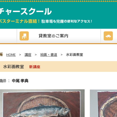
HOME
>
講座
>
絵画・書道
>
水彩画教室
水彩画教室
新講座
講師 ：
中尾 孝典