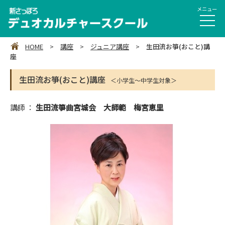
HOME
>
講座
>
ジュニア講座
>
生田流お箏(おこと)講
座
生田流お箏(おこと)講座
＜小学生～中学生対象＞
講師 ：
生田流箏曲宮城会 大師範 梅宮恵里